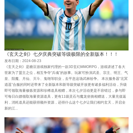
《玄天之剑》七夕庆典突破等级极限的全新版本！！！
发布日期：2024-08-23
《玄天之剑》是糖豆游戏独家代理的一款3D玄幻MMORPG，游戏讲述了各大
世家为了盟主之位，相互争夺“兵魂”的故事。玩家可扮演武圣、宗主、明王、气
皇、阳魔、月仙、灭斗、鬼翎等职业，去平息这场武林纷争。 本次服务器“北冥
逍遥”合服的同时还带来了全新版本和新等级突破开放更有诸多福利活动，升级
即可领取海量修炼资源和珍稀道具相赠，本次七夕活动更是不容错过，参与即
可每日白嫖领取海量资源道具，更有11级灵石与魔龙坐骑相赠送，大量充值返
利，消耗道具还能获得额外资源，还得什么这个七夕让我们相约玄天，开启全
新的江...