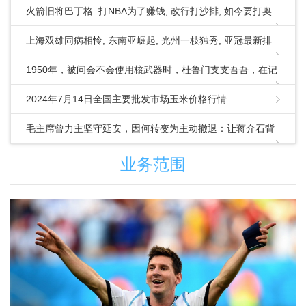
火箭旧将巴丁格: 打NBA为了赚钱, 改行打沙排, 如今要打奥
运会
上海双雄同病相怜, 东南亚崛起, 光州一枝独秀, 亚冠最新排
名
1950年，被问会不会使用核武器时，杜鲁门支支吾吾，在记
者的一再逼问
2024年7月14日全国主要批发市场玉米价格行情
​毛主席曾力主坚守延安，因何转变为主动撤退：让蒋介石背
这个包袱
业务范围