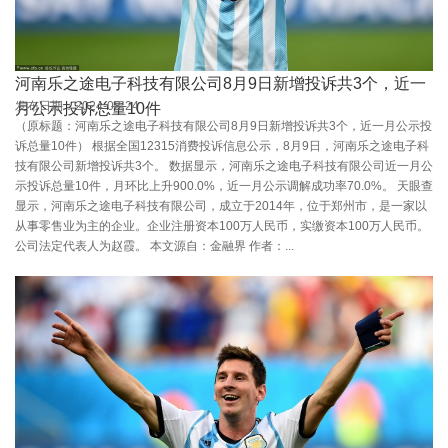
河南乐之途电子科技有限公司8月9日新增投诉共3个，近一
发布日期：2024-08-24
月公示投诉总量10件
（原标题：河南乐之途电子科技有限公司8月9日新增投诉共3个，近一月公示投
诉总量10件） 根据全国12315消费投诉信息公示，8月9日，河南乐之途电子科
技有限公司新增投诉共3个。 数据显示，河南乐之途电子科技有限公司近一月公
示投诉总量10件，月环比上升900.0%，近一月公示调解成功率70.0%。 天眼查
显示，河南乐之途电子科技有限公司，成立于2014年，位于郑州市，是一家以
从事零售业为主的企业。企业注册资本100万人民币，实缴资本100万人民币。
公司法定代表人为赵霞。 本文源自：金融界 作者：...