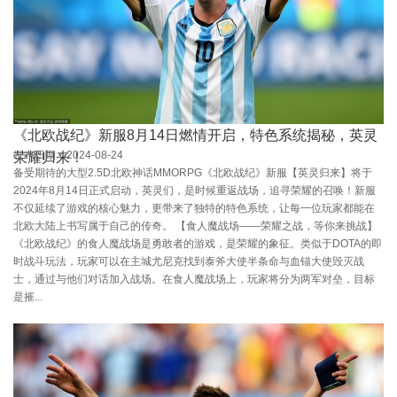
《北欧战纪》新服8月14日燃情开启，特色系统揭秘，英灵
发布日期：2024-08-24
荣耀归来！
备受期待的大型2.5D北欧神话MMORPG《北欧战纪》新服【英灵归来】将于
2024年8月14日正式启动，英灵们，是时候重返战场，追寻荣耀的召唤！新服
不仅延续了游戏的核心魅力，更带来了独特的特色系统，让每一位玩家都能在
北欧大陆上书写属于自己的传奇。 【食人魔战场——荣耀之战，等你来挑战】
《北欧战纪》的食人魔战场是勇敢者的游戏，是荣耀的象征。类似于DOTA的即
时战斗玩法，玩家可以在主城尤尼克找到泰斧大使半条命与血锚大使毁灭战
士，通过与他们对话加入战场。在食人魔战场上，玩家将分为两军对垒，目标
是摧...