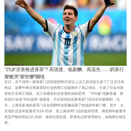
“25岁没资格进喜茶”? 高强度、低薪酬、高流失……奶茶行
发布日期：2024-08-23
业走入“富士康”困境
近日，关于深圳一家喜茶门店拒绝招聘25岁以上员工的消息引发了广泛关注和
热议。该事件再次将新茶饮行业的用工问题推向了风口浪尖，引发了社会对新
茶饮行业用工现状、员工待遇及职业发展的深刻思考。 “卡年龄”现象普遍，新
茶饮行业成“年轻战场” 据报道，不仅深圳的这家喜茶门店存在年龄限制，北
京、上海等多地的喜茶门店在招聘时也普遍设置了较低的年龄门槛。其中，北
京地区店员年龄要求为18-35岁，而上海崇明门店的值班经理、调茶师年龄要求
更是严格控制在18-29岁。值得注意的是，即便在总部管理岗位，如电商分销主
管...