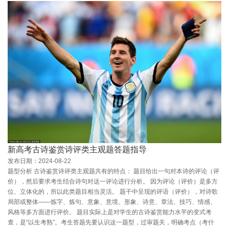
新高考古诗鉴赏诗评类主观题答题指导
发布日期：2024-08-22
题型分析 古诗鉴赏诗评类主观题共有的特点： 题目给出一句对本诗的评论（评
价），然后要求考生结合诗句对这一评论进行分析。 因为评论（评价）是多方
位、立体化的，所以此类题目相当灵活。 题干中呈现的评语（评价），对诗歌
局部或整体——炼字、炼句、意象、意境、形象、诗意、章法、技巧、情感、
风格等多方面进行评价。 题目实际上是对学生的古诗鉴赏能力水平的变式考
查，是“以生考熟”。考生答题先要认识这一题型，过审题关，明确考点（考什