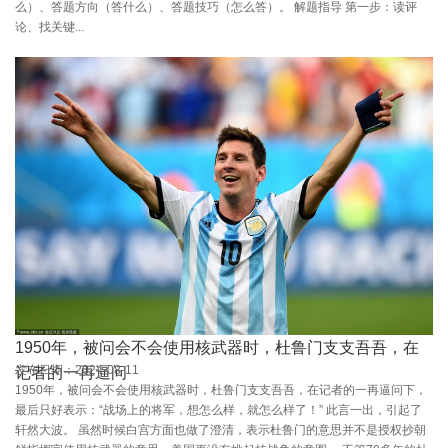
么）、答题方向（答什么）、答题技巧（怎么答）。 解题指导 第一步：读评
论、找关键...
1950年，被问会不会使用核武器时，杜鲁门支支吾吾，在
发布日期：2024-08-11
记者的一再逼问
1950年，被问会不会使用核武器时，杜鲁门支支吾吾，在记者的一再逼问下，
最后只好表示：“战场上的将军，想怎么样，就怎么样了！” 此言一出，引起了
轩然大波。 虽然时候白宫方面也做了澄清，表示杜鲁门的意思并不是授权抄朝