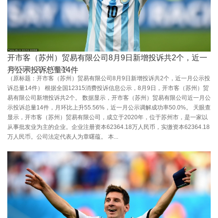
开市客（苏州）贸易有限公司8月9日新增投诉共2个，近一
发布日期：2024-08-24
月公示投诉总量14件
（原标题：开市客（苏州）贸易有限公司8月9日新增投诉共2个，近一月公示投
诉总量14件） 根据全国12315消费投诉信息公示，8月9日，开市客（苏州）贸
易有限公司新增投诉共2个。 数据显示，开市客（苏州）贸易有限公司近一月公
示投诉总量14件，月环比上升55.56%，近一月公示调解成功率50.0%。 天眼查
显示，开市客（苏州）贸易有限公司，成立于2020年，位于苏州市，是一家以
从事批发业为主的企业。企业注册资本62364.18万人民币，实缴资本62364.18
万人民币。公司法定代表人为章曙蕴。 本...