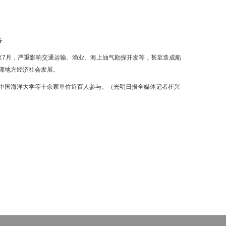
备
至7月，严重影响交通运输、渔业、海上油气勘探开发等，甚至造成船
障地方经济社会发展。
中国海洋大学等十余家单位近百人参与。（光明日报全媒体记者崔兴