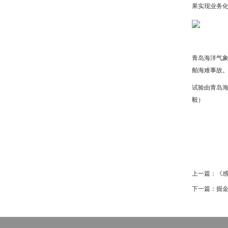
果实现业务
青岛海洋气
舶海难事故
试验由青岛
毅）
上一篇：
《
下一篇：
掘金