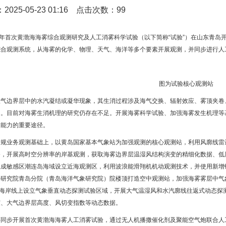
025-05-23 01:16 点击次数：99
今年首次黄渤海海雾综合观测研究及人工消雾科学试验（以下简称“试验”）在山东青岛
综合观测系统，从海雾的化学、物理、天气、海洋等多个要素开展观测，并同步进行人
图为试验核心观测站
大气边界层中的水汽凝结或凝华现象，其生消过程涉及海气交换、辐射效应、雾顶夹卷
用。目前对海雾生消机理的研究仍存在不足。开展海雾科学试验、加强海雾发生机理等
测能力的重要途径。
常规业务观测基础上，以黄岛国家基本气象站为加强观测的核心观测站，利用风廓线雷
备，开展高时空分辨率的岸基观测，获取海雾边界层温湿风结构演变的精细化数据、低
生成敏感区潮连岛海域设立近海观测区，利用波浪能滑翔机机动观测技术，并使用新增
学研究院青岛分院（青岛海洋气象研究院）院楼顶打造空中观测站，加强海雾雾层中气
的海岸线上设立气象垂直动态探测试验区域，开展大气温湿风和水汽廓线往返式动态探
度、大气边界层高度、风切变指数等动态数据。
还同步开展首次黄渤海海雾人工消雾试验，通过无人机播撒催化剂及聚能空气炮联合人