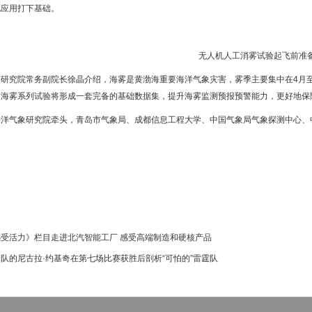
化应用打下基础。
无人机人工消雾试验起飞前准
象研究院常务副院长徐晶介绍，海雾是黄渤海重要海洋气象灾害，雾季主要集中在4月
。海雾系列试验将形成一套完备的基础数据集，提升海雾监测预报预警能力，更好地保
海洋气象研究院牵头，青岛市气象局、成都信息工程大学、中国气象局气象探测中心、
感受活力》栏目走进北汽智能工厂 感受高端制造和硬核产品
队的尼古拉·约基奇在第七场比赛获胜后剖析“可怕的”雷霆队