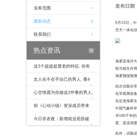
发布日期：2
业务范围
最新动态
5月15日，
空天一体化
联系我们
热点资讯
海雾是海洋
这3个超超超显老的特征, 你有
程与相互作
海雾预报预
了吗?
女人在不在乎自己的男人, 看4
此次试验在
个细节就知道, 很准
心甘情愿为你做这2件事的男人,
化学观测设
岛近海海雾
是真心待你, 用情至深
前《心动小镇》资深成员带来
中国气象科
岸180千米
了他的创业首秀：《轨道星
今日非农夜：新增就业若跌破
度、逆温强
火》
十万，美股牛市危了？
此外，试验