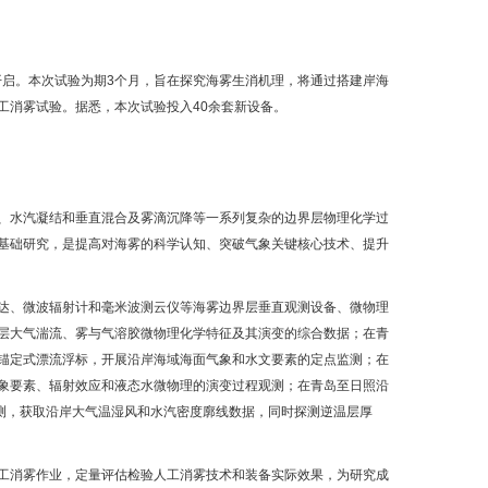
开启。本次试验为期3个月，旨在探究海雾生消机理，将通过搭建岸海
工消雾试验。据悉，本次试验投入40余套新设备。
、水汽凝结和垂直混合及雾滴沉降等一系列复杂的边界层物理化学过
基础研究，是提高对海雾的科学认知、突破气象关键核心技术、提升
达、微波辐射计和毫米波测云仪等海雾边界层垂直观测设备、微物理
层大气湍流、雾与气溶胶微物理化学特征及其演变的综合数据；在青
锚定式漂流浮标，开展沿岸海域海面气象和水文要素的定点监测；在
象要素、辐射效应和液态水微物理的演变过程观测；在青岛至日照沿
测，获取沿岸大气温湿风和水汽密度廓线数据，同时探测逆温层厚
工消雾作业，定量评估检验人工消雾技术和装备实际效果，为研究成